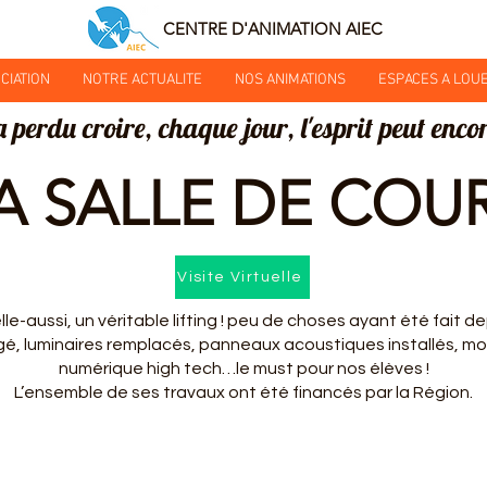
CENTRE D'ANIMATION AIEC
CIATION
NOTRE ACTUALITE
NOS ANIMATIONS
ESPACES A LOU
a perdu croire, chaque jour, l'esprit peut encor
A SALLE DE COU
Visite Virtuelle
elle-aussi, un véritable lifting ! peu de choses ayant été fait d
é, luminaires remplacés, panneaux acoustiques installés, mob
numérique high tech…le must pour nos élèves !
L’ensemble de ses travaux ont été financés par la Région.