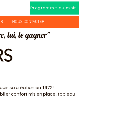
Programme du mois
ER
NOUS CONTACTER
e, lui, le gagner"
RS
epuis sa création en 1972 !
ilier confort mis en place, tableau