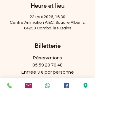
Heure et lieu
22 mai 2026, 16:30
Centre Animation AIEC, Square Albéniz,
64250 Cambo-les-Bains
Billetterie
Réservations
05 59 29 70 48
Entrée 3 € par personne
Centre Animation
AIEC
6 Square Albéniz
64250 Cambo-les-bains
E-mail :
animationaiec@gmail.com