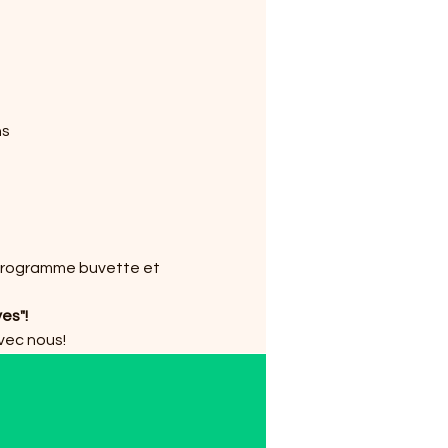
ns
u programme buvette et 
ves"!
avec nous!