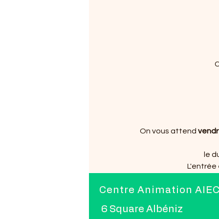
C
On vous attend 
vendre
le d
L'entrée 
Centre Animation AIE
6 Square Albéniz