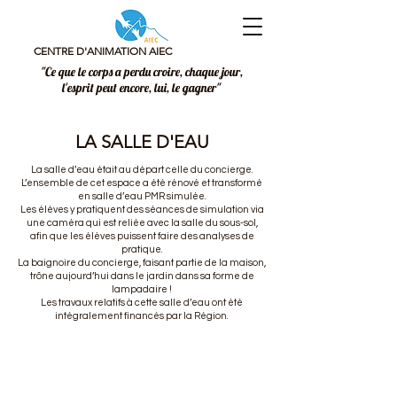
CENTRE D'ANIMATION AIEC
"Ce que le corps a perdu croire, chaque jour,
l'esprit peut encore, lui, le gagner"
LA SALLE D'EAU
La salle d’eau était au départ celle du concierge.
L’ensemble de cet espace a été rénové et transformé
en salle d’eau PMR simulée.
Les élèves y pratiquent des séances de simulation via
une caméra qui est reliée avec la salle du sous-sol,
afin que les élèves puissent faire des analyses de
pratique.
La baignoire du concierge, faisant partie de la maison,
trône aujourd’hui dans le jardin dans sa forme de
lampadaire !
Les travaux relatifs à cette salle d’eau ont été
intégralement financés par la Région.